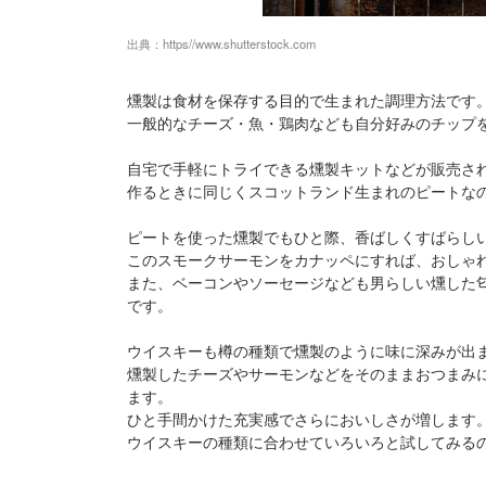
出典：
https//www.shutterstock.com
燻製は食材を保存する目的で生まれた調理方法です
一般的なチーズ・魚・鶏肉なども自分好みのチップ
自宅で手軽にトライできる燻製キットなどが販売さ
作るときに同じくスコットランド生まれのピートな
ピートを使った燻製でもひと際、香ばしくすばらし
このスモークサーモンをカナッペにすれば、おしゃ
また、ベーコンやソーセージなども男らしい燻した
です。
ウイスキーも樽の種類で燻製のように味に深みが出
燻製したチーズやサーモンなどをそのままおつまみ
ます。
ひと手間かけた充実感でさらにおいしさが増します
ウイスキーの種類に合わせていろいろと試してみる