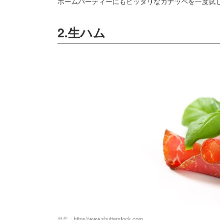
ホームパーティーにもピッタリなカナッペを一度試
2.生ハム
出典：
https//www.shutterstock.com