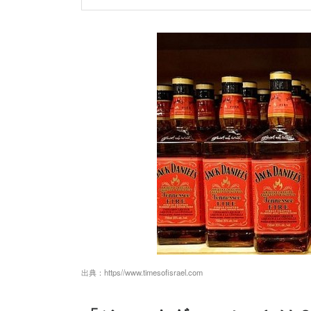
出典：
https//www.timesofisrael.com