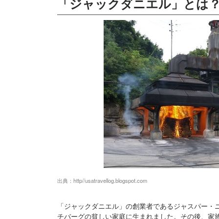
「ジャックダニエル」とは
出典：
http//usatravellog.blogspot.com
「ジャックダニエル」の創業者であるジャスパー・ニュ
チバーグの貧しい家庭に生まれました。その後、家