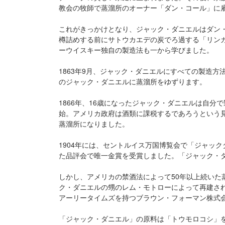
教会の牧師で蒸溜所のオーナー「ダン・コール」に
これがきっかけとなり、ジャック・ダニエルはダン
樽詰めする前にサトウカエデの炭でろ過する「リン
ーウイスキー独自の製造法も一から学びました。
1863年9月、ジャック・ダニエルにすべての製造方
のジャック・ダニエルに蒸溜所をゆずります。
1866年、16歳になったジャック・ダニエルは自
始。アメリカ政府は酒類に課税するであろうという
蒸溜所になりました。
1904年には、セントルイス万国博覧会で「ジャッ
た品評会で唯一金賞を受賞しました。「ジャック・
しかし、アメリカの禁酒法によって50年以上続いた
ク・ダニエルの甥のレム・モトローによって再建さ
アーリータイムズを持つブラウン・フォーマン株式
「ジャック・ダニエル」の原料は「トウモロコシ」を