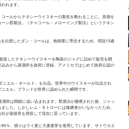
雇われます。
・コールからテネシーウイスキーの製造を教わることに。原酒を
カーン郡製法」（チャコール・メローイング製法）というテネシ
法を伝授したダン・コールは、牧師業に専念するため、弱冠13歳
分で製造したテネシーウイスキーを陶器のジャグに詰めて販売を開
見込みから蒸溜所を政府に登録、アメリカではじめて政府公認の
クダニエル・オールド」を出品。世界中のウイスキーが出品され
ダニエル」ブランドが世界に認められた瞬間です。
蒸溜所は閉鎖に追い込まれます。禁酒法が撤廃された後、ジャッ
れました。しかしレム・モトローには後継者がいなかったため、
会社が蒸留所を買収して現在に至っています。
80％、残りはライ麦と大麦麦芽を使用しています。サトウカエ